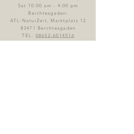
Sat 10:00 am - 4:00 pm
Berchtesgaden:
ATL-NaturZeit, Marktplatz 12
83471 Berchtesgaden
TEL:
08652-6014516
Opening hours:
Tue - Fri
10:00 am - 6:00 pm,
Sat 10:00 am - 4:00 pm