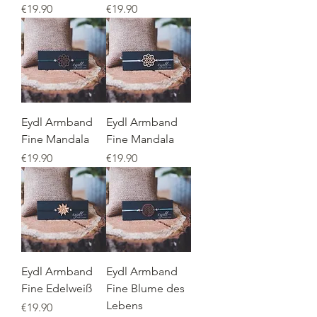
Price
Price
€19.90
€19.90
Eydl Armband
Eydl Armband
Fine Mandala
Fine Mandala
Price
Price
€19.90
€19.90
Eydl Armband
Eydl Armband
Fine Edelweiß
Fine Blume des
Lebens
Price
€19.90