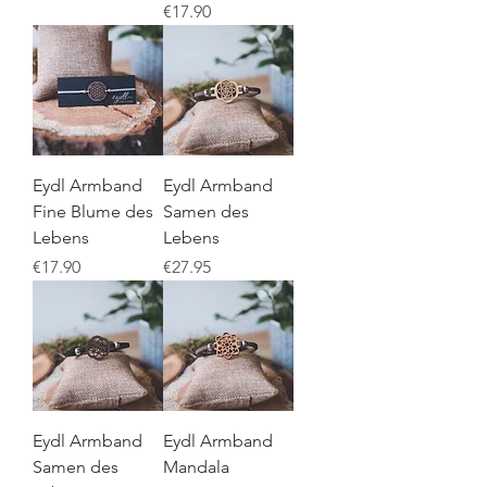
Price
€17.90
Eydl Armband
Eydl Armband
Fine Blume des
Samen des
Lebens
Lebens
Price
Price
€17.90
€27.95
Eydl Armband
Eydl Armband
Samen des
Mandala