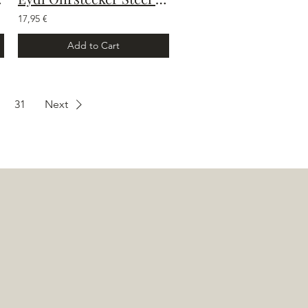
17,95 €
Add to Cart
31
Next