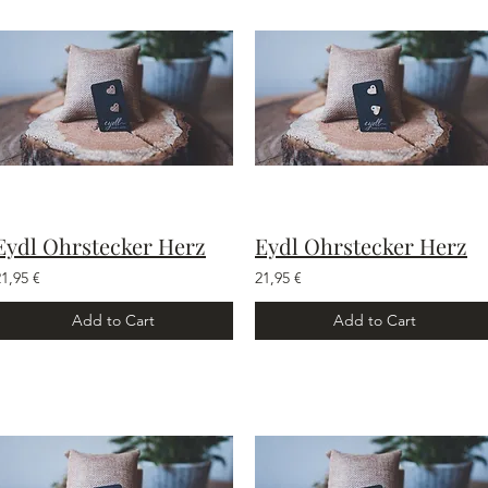
Eydl Ohrstecker Herz
Eydl Ohrstecker Herz
21,95 €
21,95 €
Add to Cart
Add to Cart