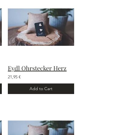
Eydl Ohrstecker Herz
21,95 €
Add to Cart