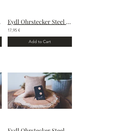
ebens
Eydl Ohrstecker Steel Bloosom
17,95 €
Add to Cart
otus
Eydl Ohrstecker Steel Mandala