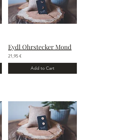
Eydl Ohrstecker Mond
21,95 €
Add to Cart