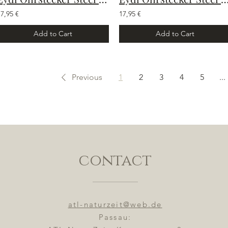
17,95 €
17,95 €
Add to Cart
Add to Cart
Previous
1
2
3
4
5
...
contact
atl-naturzeit@web.de
Passau: