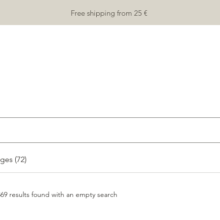
Free shipping from 25 €
HOME
Shop
SHOP
ABOUT
More
Suchergebnisse
ges (72)
369 results found with an empty search