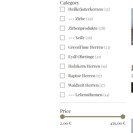
Category
Heilkräuterkerzen
(
35
)
--- Zirbe
(
29
)
Zirbenprodukte
(
28
)
--- Seife
(
26
)
GreenTime Herren
(
23
)
Eydl Ohrringe
(
21
)
Holzkern Herren
(
19
)
Raptor Herren
(
17
)
Waidzeit Herren
(
17
)
--- Lebensthemen
(
14
)
Price
2,00 €
459,00 €