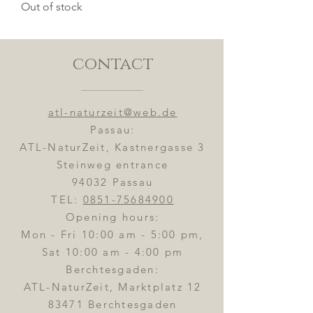
Out of stock
contact
atl-naturzeit@web.de
Passau:
ATL-NaturZeit, Kastnergasse 3
Steinweg entrance
94032 Passau
TEL:
0851-75684900
Opening hours:
Mon - Fri 10:00 am - 5:00 pm,
Sat 10:00 am - 4:00 pm
Berchtesgaden:
ATL-NaturZeit, Marktplatz 12
83471 Berchtesgaden