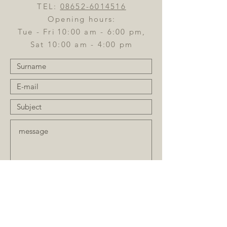
TEL:
08652-6014516
Opening hours:
Tue - Fri
10:00 am - 6:00 pm,
Sat 10:00 am - 4:00 pm
Send