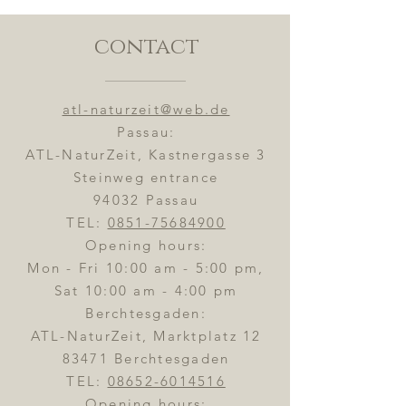
contact
atl-naturzeit@web.de
Passau:
ATL-NaturZeit, Kastnergasse 3
Steinweg entrance
94032 Passau
TEL:
0851-75684900
Opening hours:
Mon - Fri 10:00 am - 5:00 pm,
Sat 10:00 am - 4:00 pm
Berchtesgaden:
ATL-NaturZeit, Marktplatz 12
83471 Berchtesgaden
TEL:
08652-6014516
Opening hours: