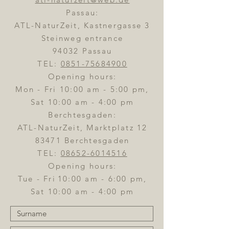
Passau:
ATL-NaturZeit, Kastnergasse 3
Steinweg entrance
94032 Passau
TEL:
0851-75684900
Opening hours:
Mon - Fri 10:00 am - 5:00 pm,
Sat 10:00 am - 4:00 pm
Berchtesgaden:
ATL-NaturZeit, Marktplatz 12
83471 Berchtesgaden
TEL:
08652-6014516
Opening hours:
Tue - Fri
10:00 am - 6:00 pm,
Sat 10:00 am - 4:00 pm