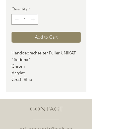
Quantity
*
Add to Cart
Handgedrechselter Füller UNIKAT
"Sedona"
Chrom
Acrylat
Crush Blue
contact
atl-naturzeit@web.de