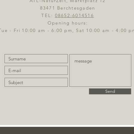
ATL-NaturZeit, Marktplatz 12
83471 Berchtesgaden
TEL:
08652-6014516
Opening hours:
Tue - Fri
10:00 am - 6:00 pm, Sat 10:00 am - 4:00 p
Send