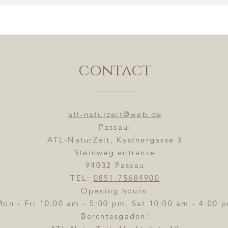
contact
atl-naturzeit@web.de
Passau:
ATL-NaturZeit, Kastnergasse 3
Steinweg entrance
94032 Passau
TEL:
0851-75684900
Opening hours:
Mon - Fri 10:00 am - 5:00 pm, Sat 10:00 am - 4:00 
Berchtesgaden: