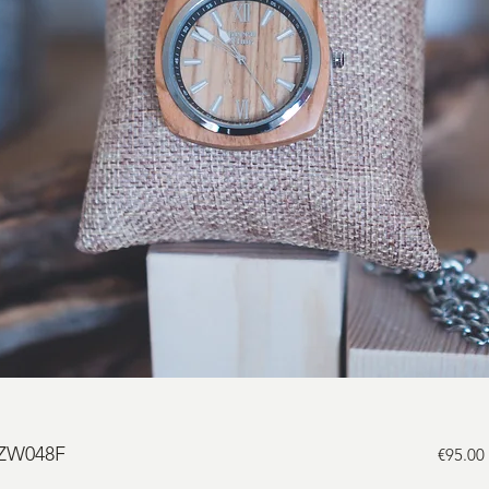
 ZW048F
€95.00