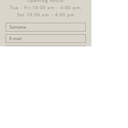
Opening hours:
Tue - Fri
10:00 am - 6:00 pm,
Sat 10:00 am - 4:00 pm
Send
Register for the newsletter: