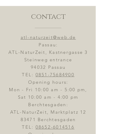
contact
atl-naturzeit@web.de
Passau:
ATL-NaturZeit, Kastnergasse 3
Steinweg entrance
94032 Passau
TEL:
0851-75684900
Opening hours:
Mon - Fri 10:00 am - 5:00 pm,
Sat 10:00 am - 4:00 pm
Berchtesgaden:
ATL-NaturZeit, Marktplatz 12
83471 Berchtesgaden
TEL:
08652-6014516