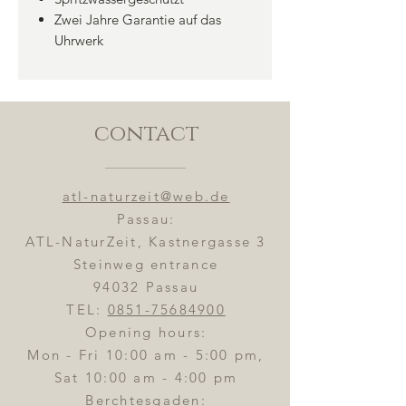
Zwei Jahre Garantie auf das
Uhrwerk
contact
atl-naturzeit@web.de
Passau:
ATL-NaturZeit, Kastnergasse 3
Steinweg entrance
94032 Passau
TEL:
0851-75684900
Opening hours:
Mon - Fri 10:00 am - 5:00 pm,
Sat 10:00 am - 4:00 pm
Berchtesgaden: