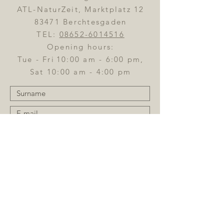
ATL-NaturZeit, Marktplatz 12
83471 Berchtesgaden
TEL:
08652-6014516
Opening hours:
Tue - Fri
10:00 am - 6:00 pm,
Sat 10:00 am - 4:00 pm
Send