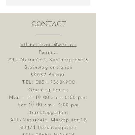
contact
atl-naturzeit@web.de
Passau:
ATL-NaturZeit, Kastnergasse 3
Steinweg entrance
94032 Passau
TEL:
0851-75684900
Opening hours:
Mon - Fri 10:00 am - 5:00 pm,
Sat 10:00 am - 4:00 pm
Berchtesgaden:
ATL-NaturZeit, Marktplatz 12
83471 Berchtesgaden
TEL:
08652-6014516