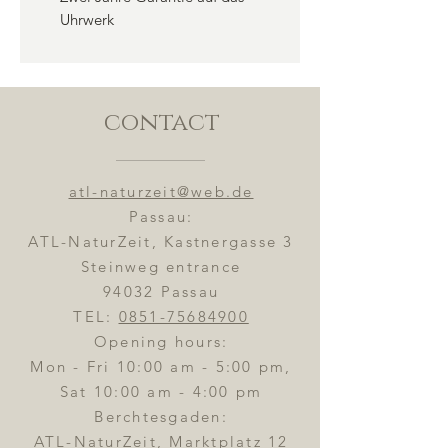
Uhrwerk
contact
atl-naturzeit@web.de
Passau:
ATL-NaturZeit, Kastnergasse 3
Steinweg entrance
94032 Passau
TEL:
0851-75684900
Opening hours:
Mon - Fri 10:00 am - 5:00 pm,
Sat 10:00 am - 4:00 pm
Berchtesgaden:
ATL-NaturZeit, Marktplatz 12