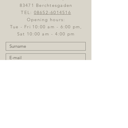
83471 Berchtesgaden
TEL:
08652-6014516
Opening hours:
Tue - Fri
10:00 am - 6:00 pm,
Sat 10:00 am - 4:00 pm
Send