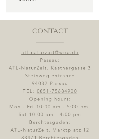
contact
atl-naturzeit@web.de
Passau:
ATL-NaturZeit, Kastnergasse 3
Steinweg entrance
94032 Passau
TEL:
0851-75684900
Opening hours:
Mon - Fri 10:00 am - 5:00 pm,
Sat 10:00 am - 4:00 pm
Berchtesgaden:
ATL-NaturZeit, Marktplatz 12
83471 Berchtesgaden