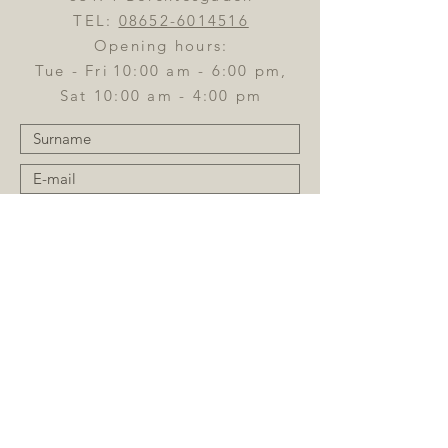
TEL:
08652-6014516
Opening hours:
Tue - Fri
10:00 am - 6:00 pm,
Sat 10:00 am - 4:00 pm
Send