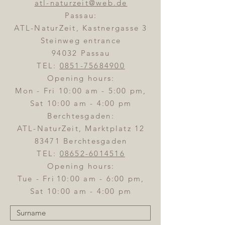
atl-naturzeit@web.de
Passau:
ATL-NaturZeit, Kastnergasse 3
Steinweg entrance
94032 Passau
TEL:
0851-75684900
Opening hours:
Mon - Fri 10:00 am - 5:00 pm,
Sat 10:00 am - 4:00 pm
Berchtesgaden:
ATL-NaturZeit, Marktplatz 12
83471 Berchtesgaden
TEL:
08652-6014516
Opening hours:
Tue - Fri
10:00 am - 6:00 pm,
Sat 10:00 am - 4:00 pm