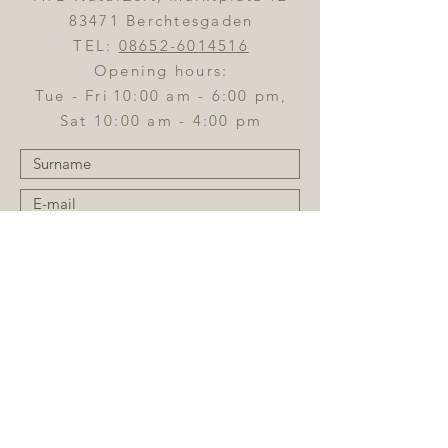
83471 Berchtesgaden
TEL:
08652-6014516
Opening hours:
Tue - Fri
10:00 am - 6:00 pm,
Sat 10:00 am - 4:00 pm
Send