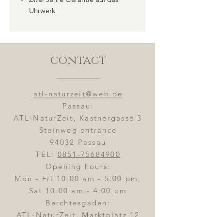
Uhrwerk
contact
atl-naturzeit@web.de
Passau:
ATL-NaturZeit, Kastnergasse 3
Steinweg entrance
94032 Passau
TEL:
0851-75684900
Opening hours:
Mon - Fri 10:00 am - 5:00 pm,
Sat 10:00 am - 4:00 pm
Berchtesgaden:
ATL-NaturZeit, Marktplatz 12