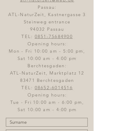
Passau:
ATL-NaturZeit, Kastnergasse 3
Steinweg entrance
94032 Passau
TEL:
0851-75684900
Opening hours:
Mon - Fri 10:00 am - 5:00 pm,
Sat 10:00 am - 4:00 pm
Berchtesgaden:
ATL-NaturZeit, Marktplatz 12
83471 Berchtesgaden
TEL:
08652-6014516
Opening hours:
Tue - Fri
10:00 am - 6:00 pm,
Sat 10:00 am - 4:00 pm