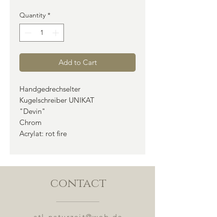
Quantity
*
Add to Cart
Handgedrechselter
Kugelschreiber UNIKAT
"Devin"
Chrom
Acrylat: rot fire
contact
atl-naturzeit@web.de