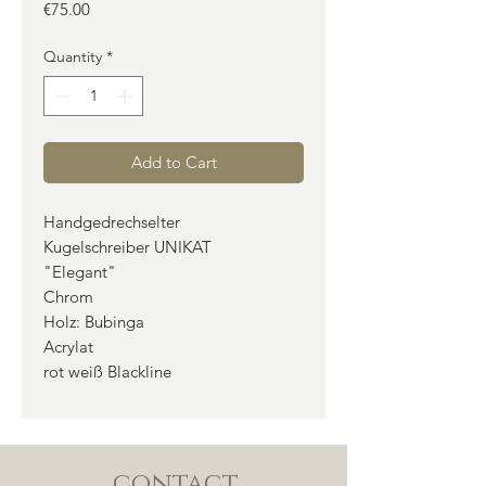
Price
€75.00
Quantity
*
Add to Cart
Handgedrechselter
Kugelschreiber UNIKAT
"Elegant"
Chrom
Holz: Bubinga
Acrylat
rot weiß Blackline
contact