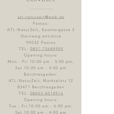
atl-naturzeit@web.de
Passau:
ATL-NaturZeit, Kastnergasse 3
Steinweg entrance
94032 Passau
TEL:
0851-75684900
Opening hours:
Mon - Fri 10:00 am - 5:00 pm,
Sat 10:00 am - 4:00 pm
Berchtesgaden:
ATL-NaturZeit, Marktplatz 12
83471 Berchtesgaden
TEL:
08652-6014516
Opening hours:
Tue - Fri
10:00 am - 6:00 pm,
Sat 10:00 am - 4:00 pm