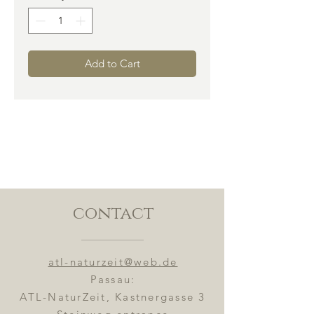
Add to Cart
contact
atl-naturzeit@web.de
Passau:
ATL-NaturZeit, Kastnergasse 3