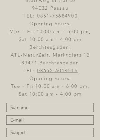
Steinweg entrance
94032 Passau
TEL:
0851-75684900
Opening hours:
Mon - Fri 10:00 am - 5:00 pm,
Sat 10:00 am - 4:00 pm
Berchtesgaden:
ATL-NaturZeit, Marktplatz 12
83471 Berchtesgaden
TEL:
08652-6014516
Opening hours:
Tue - Fri
10:00 am - 6:00 pm,
Sat 10:00 am - 4:00 pm