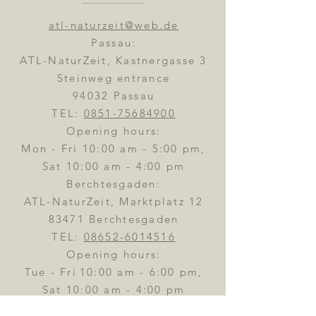
atl-naturzeit@web.de
Passau:
ATL-NaturZeit, Kastnergasse 3
Steinweg entrance
94032 Passau
TEL:
0851-75684900
Opening hours:
Mon - Fri 10:00 am - 5:00 pm,
Sat 10:00 am - 4:00 pm
Berchtesgaden:
ATL-NaturZeit, Marktplatz 12
83471 Berchtesgaden
TEL:
08652-6014516
Opening hours:
Tue - Fri
10:00 am - 6:00 pm,
Sat 10:00 am - 4:00 pm