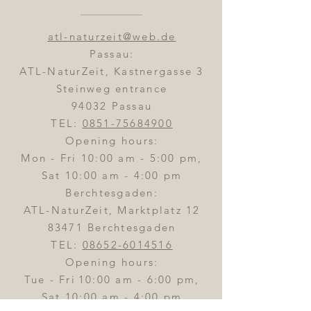
atl-naturzeit@web.de
Passau:
ATL-NaturZeit, Kastnergasse 3
Steinweg entrance
94032 Passau
TEL:
0851-75684900
Opening hours:
Mon - Fri 10:00 am - 5:00 pm,
Sat 10:00 am - 4:00 pm
Berchtesgaden:
ATL-NaturZeit, Marktplatz 12
83471 Berchtesgaden
TEL:
08652-6014516
Opening hours:
Tue - Fri
10:00 am - 6:00 pm,
Sat 10:00 am - 4:00 pm