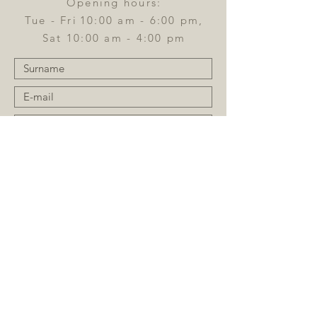
Opening hours:
Tue - Fri
10:00 am - 6:00 pm,
Sat 10:00 am - 4:00 pm
Send
Register for the newsletter: