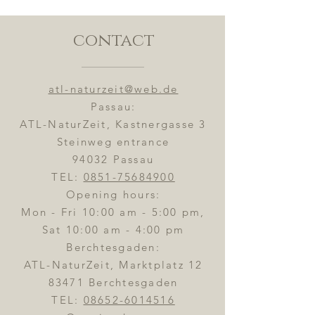
contact
atl-naturzeit@web.de
Passau:
ATL-NaturZeit, Kastnergasse 3
Steinweg entrance
94032 Passau
TEL:
0851-75684900
Opening hours:
Mon - Fri 10:00 am - 5:00 pm,
Sat 10:00 am - 4:00 pm
Berchtesgaden:
ATL-NaturZeit, Marktplatz 12
83471 Berchtesgaden
TEL:
08652-6014516