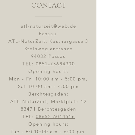
contact
atl-naturzeit@web.de
Passau:
ATL-NaturZeit, Kastnergasse 3
Steinweg entrance
94032 Passau
TEL:
0851-75684900
Opening hours:
Mon - Fri 10:00 am - 5:00 pm,
Sat 10:00 am - 4:00 pm
Berchtesgaden:
ATL-NaturZeit, Marktplatz 12
83471 Berchtesgaden
TEL:
08652-6014516
Opening hours:
Tue - Fri
10:00 am - 6:00 pm,