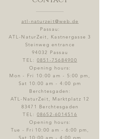
atl-naturzeit@web.de
Passau:
ATL-NaturZeit, Kastnergasse 3
Steinweg entrance
94032 Passau
TEL:
0851-75684900
Opening hours:
Mon - Fri 10:00 am - 5:00 pm,
Sat 10:00 am - 4:00 pm
Berchtesgaden:
ATL-NaturZeit, Marktplatz 12
83471 Berchtesgaden
TEL:
08652-6014516
Opening hours:
Tue - Fri
10:00 am - 6:00 pm,
Sat 10:00 am - 4:00 pm