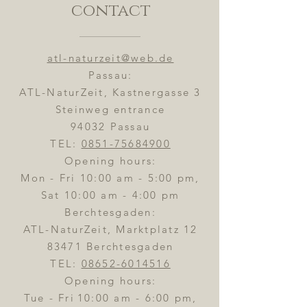
contact
atl-naturzeit@web.de
Passau:
ATL-NaturZeit, Kastnergasse 3
Steinweg entrance
94032 Passau
TEL:
0851-75684900
Opening hours:
Mon - Fri 10:00 am - 5:00 pm,
Sat 10:00 am - 4:00 pm
Berchtesgaden:
ATL-NaturZeit, Marktplatz 12
83471 Berchtesgaden
TEL:
08652-6014516
Opening hours:
Tue - Fri
10:00 am - 6:00 pm,